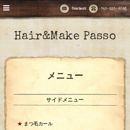
Contact
045-253-8086
Hair&Make Passo
メニュー
サイドメニュー
★
まつ毛カール