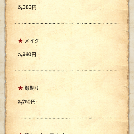
3,080円
★
メイク
3,960円
★
顔剃り
2,750円