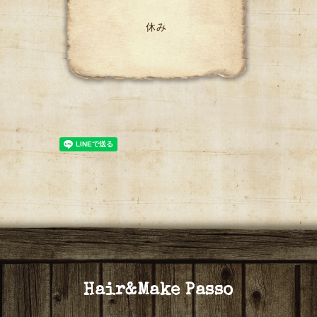
休み
Hair&Make Passo