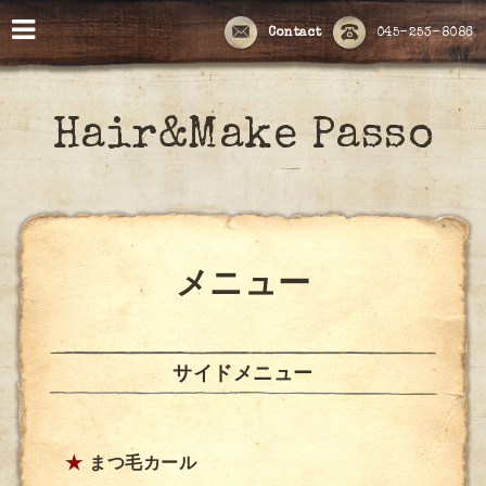
Contact
045-253-8086
Hair&Make Passo
メニュー
サイドメニュー
★
まつ毛カール