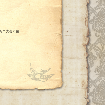
 シカゴ大会６位