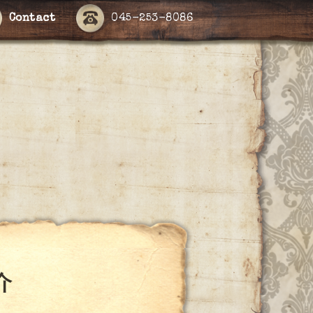
Contact
045-253-8086
介