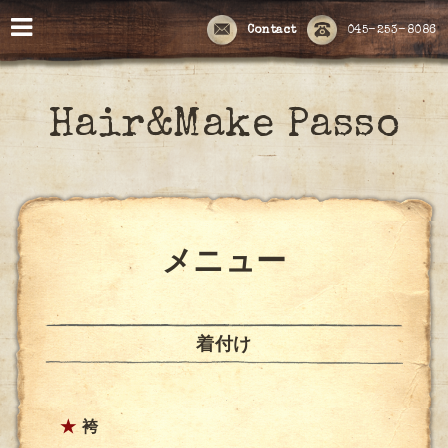
Contact
045-253-8086
Hair&Make Passo
メニュー
着付け
★
袴