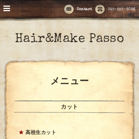
Contact
045-253-8086
Hair&Make Passo
メニュー
カット
★
高校生カット