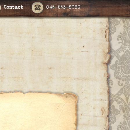
Contact
045-253-8086
ー