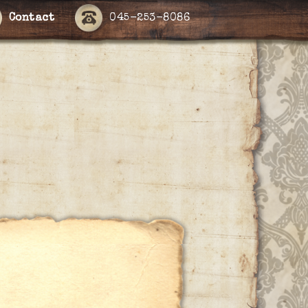
Contact
045-253-8086
ー