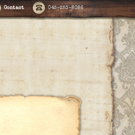
Contact
045-253-8086
ー