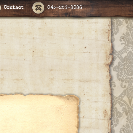
Contact
045-253-8086
ー