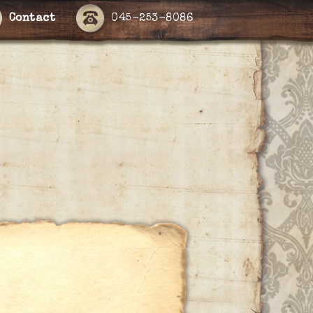
Contact
045-253-8086
ー